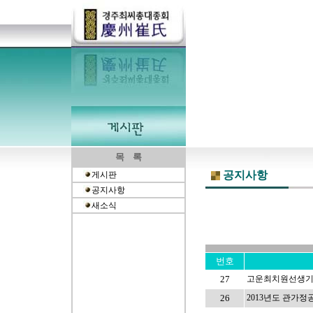
목 록
공지사항
게시판
공지사항
새소식
번호
27
고운최치원선생기념
26
2013년도 관가정