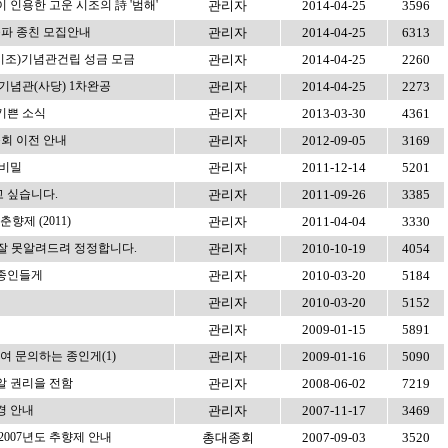
 인용한 고운 시조의 詩 '범해'
관리자
2014-04-25
3596
파 종친 모집안내
관리자
2014-04-25
6313
조)기념관건립 성금 모금
관리자
2014-04-25
2260
기념관(사당) 1차완공
관리자
2014-04-25
2273
기쁜 소식
관리자
2013-03-30
4361
종회 이전 안내
관리자
2012-09-05
3169
 비밀
관리자
2011-12-14
5201
 싶습니다.
관리자
2011-09-26
3385
향제 (2011)
관리자
2011-04-04
3330
 잘 못알려드려 정정합니다.
관리자
2010-10-19
4054
 종인들게
관리자
2010-03-20
5184
관리자
2010-03-20
5152
관리자
2009-01-15
5891
여 문의하는 종인게(1)
관리자
2009-01-16
5090
알 권리을 전함
관리자
2008-06-02
7219
경 안내
관리자
2007-11-17
3469
2007년도 추향제 안내
총대종회
2007-09-03
3520