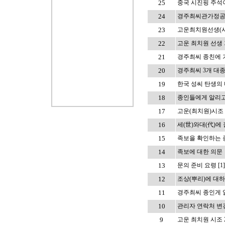
25
중국 시진핑 주석이
24
경주최씨관가정공
23
고운최치원선생(시
22
고운 최치원 선생 
21
경주최씨 종친에 
20
경주최씨 3개 대
19
한국 성씨 탄생의
18
종인들에게 알리고
17
고운(최치원)시조 춘
16
세(世)와대(代)에
15
족보을 확인하는
14
족보에 대한 의문
13
문의 준비 요령 [1]
12
조상(뿌리)에 대하
11
경주최씨 종인게 
10
관리자 연락처 변
9
고운 최치원 시조 