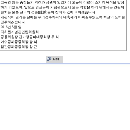
그동안 많은 종친들의 격려와 성원이 있었기에 오늘에 이르러 소기의 목적을 달성
하게 되었으며, 앞으로 명실공히 기념관으로서 모든 역할을 하기 위해서는 건립위
원회는 물론 전국의 성손(姓孫)들이 참여가 있어야 하겠습니다.
개관식이 열리는 날에는 우리경주최씨의 대축제가 이뤄질수있도록 최선의 노력을
경주하겠습니다.
2016년 5월 일
최치원기념관건립위원회
공동위원장 관가정공파대종회장 두 식
야수공파종중회장 광 석
참판공파종중회장 창 근